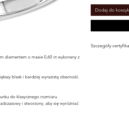
Dodaj do koszy
Szczegóły certyfik
Metal
: 14-karatow
łym diamentem o masie 0,60 ct wykonany z
Kamień centralny
:
Masa w karatach
: 
kszy blask i bardziej wyrazistą obecność.
Kształt
: okrągły br
Kolor
: D–F
Klarowność
: SI
unku do klasycznego rozmiaru
dczasowy i stworzony, aby się wyróżniać