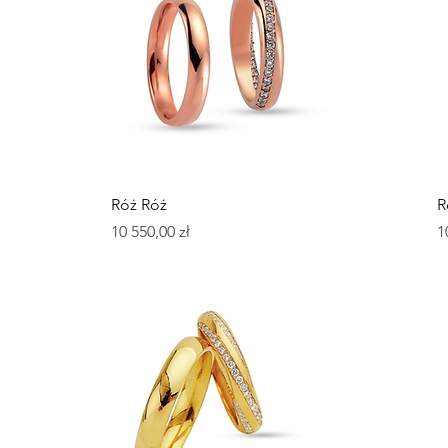
Podgląd
Róż Róż
R
Cena
C
10 550,00 zł
1