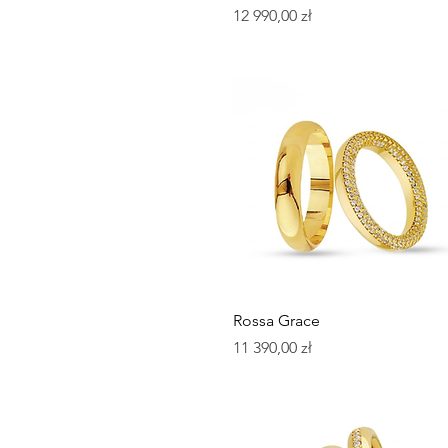
Cena
12 990,00 zł
Podgląd
Rossa Grace
Cena
11 390,00 zł