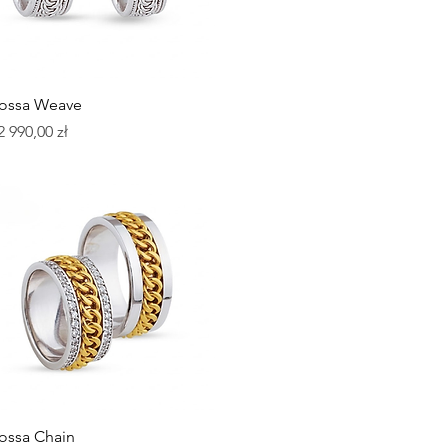
Podgląd
ossa Weave
ena
2 990,00 zł
Podgląd
ossa Chain