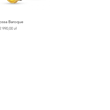
Podgląd
ossa Baroque
ena
2 990,00 zł