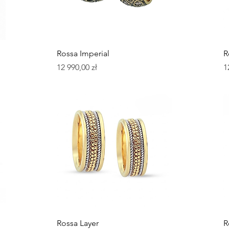
Podgląd
Rossa Imperial
R
Cena
C
12 990,00 zł
1
Podgląd
Rossa Layer
R