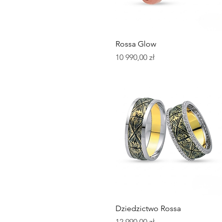
Podgląd
Rossa Glow
Cena
10 990,00 zł
Podgląd
Dziedzictwo Rossa
Cena
12 990,00 zł