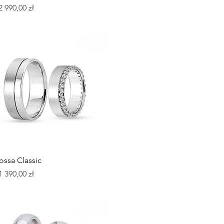
ena
2 990,00 zł
Podgląd
ossa Classic
ena
1 390,00 zł