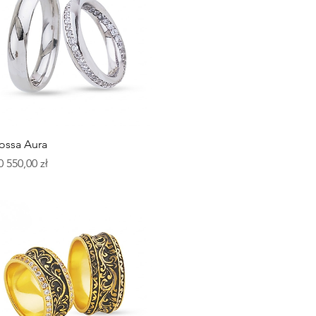
Podgląd
ossa Aura
ena
0 550,00 zł