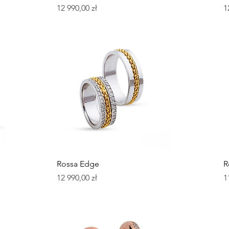
Cena
C
12 990,00 zł
1
Podgląd
Rossa Edge
R
Cena
C
12 990,00 zł
1