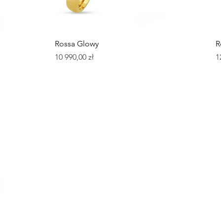
Podgląd
Rossa Glowy
R
Cena
C
10 990,00 zł
1