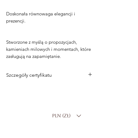
Doskonała równowaga elegancji i
prezencji.
Stworzone z myślą o propozycjach,
kamieniach milowych i momentach, które
zasługują na zapamiętanie.
Szczegóły certyfikatu
Metal
: 14-karatowe złoto
Diament centralny
: 0,70 ct
Kształt diamentu
: owalny
Kolor diamentu
: DF
PLN (zł)
Czystość diamentu
: SI