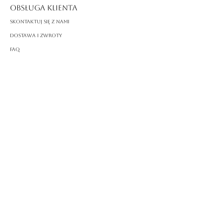
OBSŁUGA KLIENTA
Skontaktuj się z nami
Dostawa i zwroty
FAQ
O ROSSA
Nasza historia
Rzemiosło
PRAWNY
Polityka prywatności
Warunki korzystania
Polityka plików cookie
Impressum