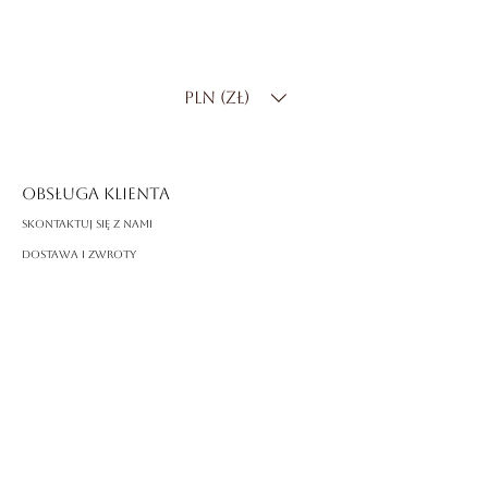
Kamień centralny
: diament
laboratoryjny o masie 4,00 ct
Kształt
: owalny
PLN (zł)
Kolor
: E–F
Klarowność
: VVS
Ustawienie
: pasjans
OBSŁUGA KLIENTA
Skontaktuj się z nami
Dostawa i zwroty
FAQ
O ROSSA
Nasza historia
Rzemiosło
PRAWNY