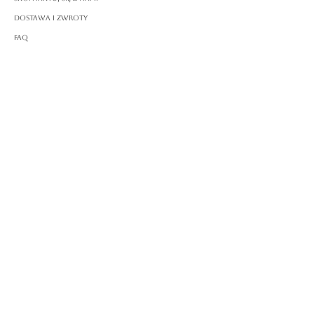
Dostawa i zwroty
FAQ
O ROSSA
Nasza historia
Rzemiosło
PRAWNY
Polityka prywatności
Warunki korzystania
Polityka plików cookie
Impressum