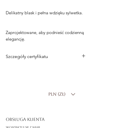
Delikatny blask i pełna wdzięku sylwetka.
Zaprojektowane, aby podnieść codzienną
elegancję.
Szczegóły certyfikatu
Metal
: 14-karatowe białe złoto
Kamień centralny
: naturalny diament
Kształt diamentu
: owalny
Masa centralnego diamentu
: 0,30 ct
PLN (zł)
Kolor diamentu
: DF
Czystość diamentu
: SI
OBSŁUGA KLIENTA
Skontaktuj się z nami