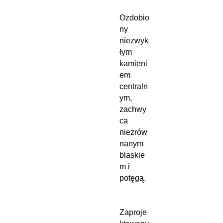
Ozdobio
ny
niezwyk
łym
kamieni
em
centraln
ym,
zachwy
ca
niezrów
nanym
blaskie
m i
potęgą.
Zaproje