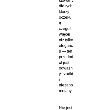
ktowany
dla tych,
którzy
oczekuj
ą
czegoś
więcej
niż tylko
eleganc
ji — ten
przedmi
ot jest
odważn
y, rzadki
i
niezapo
mniany.
Nie jest