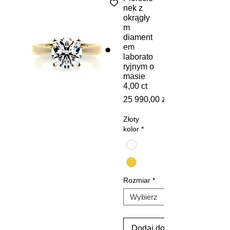
nek z
okrągły
m
diament
em
laborato
ryjnym o
masie
4,00 ct
25 990,00 zł
Złoty
kolor
*
Rozmiar
*
Dodaj do koszyka