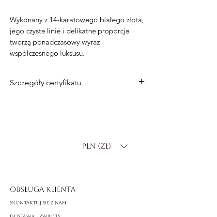
Wykonany z 14-karatowego białego złota,
jego czyste linie i delikatne proporcje
tworzą ponadczasowy wyraz
współczesnego luksusu.
Szczegóły certyfikatu
Metal
: 14-karatowe białe złoto
Łączna masa diamentów
: 0,20 ct
Rodzaje diamentów
: diamenty okrągłe
brylantowe i bagietkowe
PLN (zł)
Kolor diamentu
: DF
Czystość diamentu
: SI
OBSŁUGA KLIENTA
Skontaktuj się z nami
Dostawa i zwroty