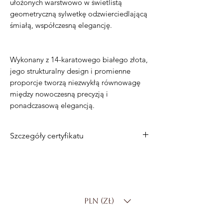
ułożonych warstwowo w świetlistą
geometryczną sylwetkę odzwierciedlającą
śmiałą, współczesną elegancję.
Wykonany z 14-karatowego białego złota,
jego strukturalny design i promienne
proporcje tworzą niezwykłą równowagę
między nowoczesną precyzją i
ponadczasową elegancją.
Szczegóły certyfikatu
Metal
: 14-karatowe białe złoto
Łączna masa diamentów:
0,60 ct
Diamenty
24 diamenty – łącznie 0,42 ct
PLN (zł)
3 diamenty bagietkowe – łącznie 0,09 ct
6 diamentów bagietkowych – łącznie