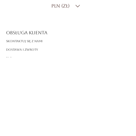
PLN (zł)
Kolor diamentu
: DF
Czystość diamentu
: SI
OBSŁUGA KLIENTA
Skontaktuj się z nami
Dostawa i zwroty
FAQ
O ROSSA
Nasza historia
Rzemiosło
PRAWNY
Polityka prywatności
Warunki korzystania
Polityka plików cookie