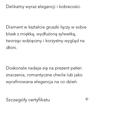
Delikatny wyraz elegancji i kobiecości.
Diament w kształcie gruszki łączy w sobie
blask z miękką, wydłużoną sylwetką,
tworząc wdzięczny i korzystny wygląd na
dłoni.
Doskonale nadaje się na prezent pełen
znaczenia, romantyczne chwile lub jako
wyrafinowana elegancja na co dzień.
Szczegóły certyfikatu
Metal
: 14-karatowe złoto
Masa centralnego diamentu
: 0,30 ct
Kamień centralny
: naturalny diament
Kształt diamentu
: Gruszka