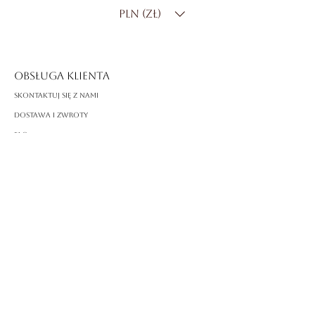
PLN (zł)
Kolor diamentu
: DF
Czystość diamentu
: SI
OBSŁUGA KLIENTA
Skontaktuj się z nami
Dostawa i zwroty
FAQ
O ROSSA
Nasza historia
Rzemiosło
PRAWNY
Polityka prywatności
Warunki korzystania
Polityka plików cookie