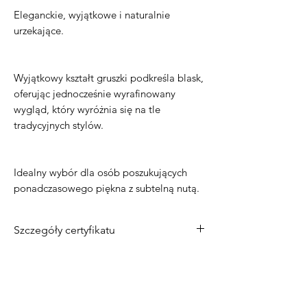
Eleganckie, wyjątkowe i naturalnie
urzekające.
Wyjątkowy kształt gruszki podkreśla blask,
oferując jednocześnie wyrafinowany
wygląd, który wyróżnia się na tle
tradycyjnych stylów.
Idealny wybór dla osób poszukujących
ponadczasowego piękna z subtelną nutą.
Szczegóły certyfikatu
Metal
: 14-karatowe złoto
Masa centralnego diamentu
: 0,50 ct
Kamień centralny
: naturalny diament
Kształt diamentu
: Gruszka