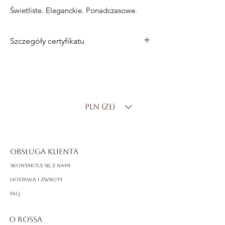
Świetliste. Eleganckie. Ponadczasowe.
Szczegóły certyfikatu
Metal
: 14-karatowe białe złoto
Łączna masa w karatach
: 0,35 ct
Kolor
: DF
Klarowność
: SI
PLN (zł)
Szlif
: okrągły brylantowy
Waga złota
: 1,40 g
OBSŁUGA KLIENTA
Skontaktuj się z nami
Dostawa i zwroty
FAQ
O ROSSA