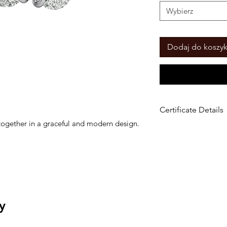
Wybierz
Dodaj do koszy
Certificate Details
ogether in a graceful and modern design.
Metal:14k Gold
y