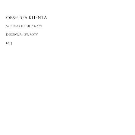
OBSŁUGA KLIENTA
Skontaktuj się z nami
Dostawa i zwroty
FAQ
O ROSSA
Nasza historia
Rzemiosło
PRAWNY
Polityka prywatności
Warunki korzystania
Polityka plików cookie
Impressum