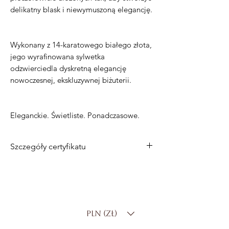
delikatny blask i niewymuszoną elegancję.
Wykonany z 14-karatowego białego złota,
jego wyrafinowana sylwetka
odzwierciedla dyskretną elegancję
nowoczesnej, ekskluzywnej biżuterii.
Eleganckie. Świetliste. Ponadczasowe.
Szczegóły certyfikatu
Metal
: 14-karatowe białe złoto
Łączna masa diamentów
: 1,00 ct
Liczba diamentów
: 24
Kształt diamentu
: okrągły brylantowy
PLN (zł)
Kolor diamentu
: DF
Czystość diamentu
: SI