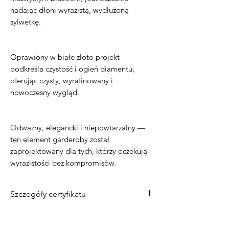
nadając dłoni wyrazistą, wydłużoną
sylwetkę.
Oprawiony w białe złoto projekt
podkreśla czystość i ogień diamentu,
oferując czysty, wyrafinowany i
nowoczesny wygląd.
Odważny, elegancki i niepowtarzalny —
ten element garderoby został
zaprojektowany dla tych, którzy oczekują
wyrazistości bez kompromisów.
Szczegóły certyfikatu
Materiał
: 14-karatowe białe złoto
Kamień centralny
: diament