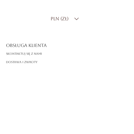
laboratoryjny o masie 4,00 ct
Kształt
: Gruszka
PLN (zł)
Kolor
: E–F
Klarowność
: VVS
Ustawienie
: pasjans
OBSŁUGA KLIENTA
Skontaktuj się z nami
Dostawa i zwroty
FAQ
O ROSSA
Nasza historia
Rzemiosło
PRAWNY
Polityka prywatności