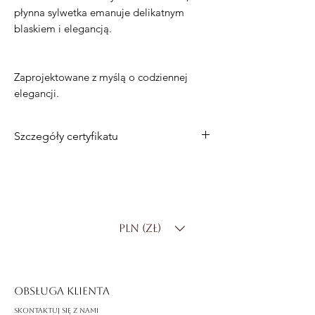
płynna sylwetka emanuje delikatnym
blaskiem i elegancją.
Zaprojektowane z myślą o codziennej
elegancji.
Szczegóły certyfikatu
14-karatowe białe złoto z inicjałem E
Wisiorek o łącznej masie 0,70 ct
Opcje łańcucha:
-Łańcuszek z białego złota 14K
PLN (zł)
-Pełny diamentowy diament
laboratoryjny
-925 Srebro
OBSŁUGA KLIENTA
Skontaktuj się z nami