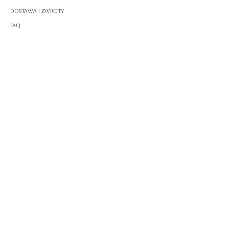
Dostawa i zwroty
FAQ
O ROSSA
Nasza historia
Rzemiosło
PRAWNY
Polityka prywatności
Warunki korzystania
Polityka plików cookie
Impressum