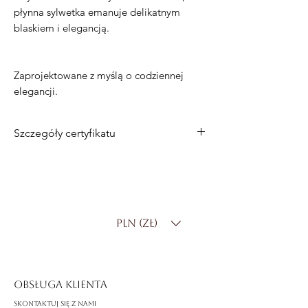
płynna sylwetka emanuje delikatnym
blaskiem i elegancją.
Zaprojektowane z myślą o codziennej
elegancji.
Szczegóły certyfikatu
14-karatowe białe złoto z inicjałem R
Wisiorek o łącznej masie 0,70 ct
Opcje łańcucha:
-Łańcuszek z białego złota 14K
PLN (zł)
-Pełny diamentowy diament
laboratoryjny
-925 Srebro
OBSŁUGA KLIENTA
Skontaktuj się z nami