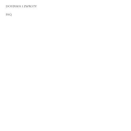
Dostawa i zwroty
FAQ
O ROSSA
Nasza historia
Rzemiosło
PRAWNY
Polityka prywatności
Warunki korzystania
Polityka plików cookie
Impressum