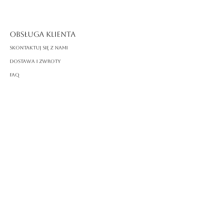
Długość
: 18 cm
OBSŁUGA KLIENTA
Skontaktuj się z nami
Dostawa i zwroty
FAQ
O ROSSA
Nasza historia
Rzemiosło
PRAWNY
Polityka prywatności
Warunki korzystania
Polityka plików cookie
Impressum