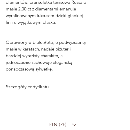
diamentów, bransoletka tenisowa Rossa o
masie 2,00 ct z diamentami emanuje
wyrafinowanym luksusem dzięki gładkiej
linii o wyjątkowym blasku.
Oprawiony w białe złoto, o podwyższonej
masie w karatach, nadaje biżuterii
bardziej wyrazisty charakter, a
jednocześnie zachowuje elegancką i
ponadczasową sylwetkę.
Szczegóły certyfikatu
Metal
: 14-karatowe białe złoto
Łączna masa w karatach
: 2,00 ct
Kolor
: D–E
Klarowność
: SI
PLN (zł)
Szlif
: okrągły brylantowy