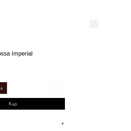
ssa Imperial
na
ka
Kup