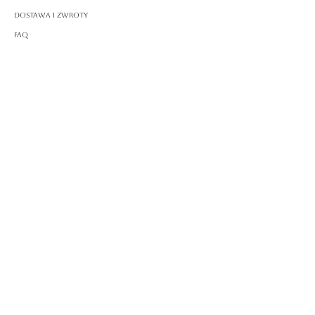
Dostawa i zwroty
FAQ
O ROSSA
Nasza historia
Rzemiosło
PRAWNY
Polityka prywatności
Warunki korzystania
Polityka plików cookie
Impressum