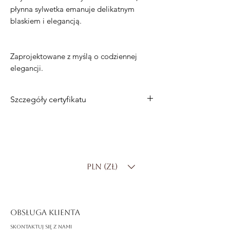
płynna sylwetka emanuje delikatnym
blaskiem i elegancją.
Zaprojektowane z myślą o codziennej
elegancji.
Szczegóły certyfikatu
14-karatowe białe złoto z inicjałem Z
Wisiorek o łącznej masie 0,70 ct
Opcje łańcucha:
-Łańcuszek z białego złota 14K
PLN (zł)
-Pełny diamentowy diament
laboratoryjny
-925 Srebro
OBSŁUGA KLIENTA
Skontaktuj się z nami