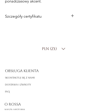
ponadczasowy akcent.
Szczegóły certyfikatu
55 okrągłych brylantów i 4 diamenty w
kształcie gruszki o łącznej masie 10,17
karatów
PLN (zł)
OBSŁUGA KLIENTA
Skontaktuj się z nami
Dostawa i zwroty
FAQ
O ROSSA
Nasza historia