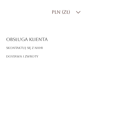
Kształt
: Szmaragdowy
PLN (zł)
Kamienie boczne
: diamenty
laboratoryjne w oprawie pavé
Kolor
: E–F
Klarowność
: VVS
OBSŁUGA KLIENTA
Oprawa
: Szmaragdowy środek z
Skontaktuj się z nami
pasem pavé
Dostawa i zwroty
FAQ
O ROSSA
Nasza historia
Rzemiosło
PRAWNY
Polityka prywatności
Warunki korzystania