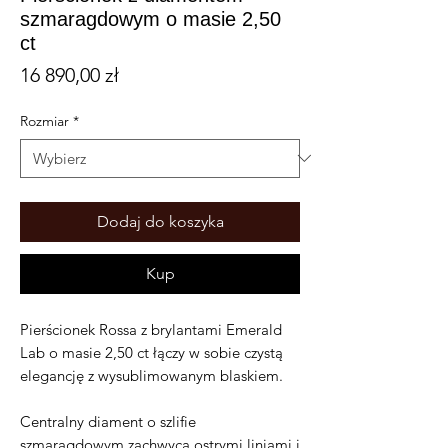
szmaragdowym o masie 2,50
ct
Cena
16 890,00 zł
Rozmiar
*
Dodaj do koszyka
Kup
Pierścionek Rossa z brylantami Emerald
Lab o masie 2,50 ct łączy w sobie czystą
elegancję z wysublimowanym blaskiem.
Centralny diament o szlifie
szmaragdowym zachwyca ostrymi liniami i