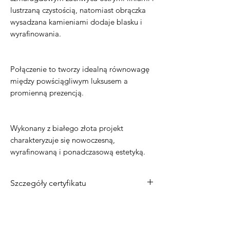
lustrzaną czystością, natomiast obrączka
wysadzana kamieniami dodaje blasku i
wyrafinowania.
Połączenie to tworzy idealną równowagę
między powściągliwym luksusem a
promienną prezencją.
Wykonany z białego złota projekt
charakteryzuje się nowoczesną,
wyrafinowaną i ponadczasową estetyką.
Szczegóły certyfikatu
Materiał
: 14-karatowe białe złoto
Kamień centralny
: Diament
laboratoryjny o masie 2,50 ct