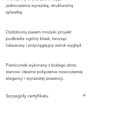
jednocześnie wyrazistą, strukturalną
sylwetkę.
Ozdobiony pasem mozaiki projekt
podkreśla ogólny blask, tworząc
luksusowy i przyciągający wzrok wygląd.
Pierścionek wykonany z białego złota
stanowi idealne połączenie nowoczesnej
elegancji i wyrazistej prezencji.
Szczegóły certyfikatu
Materiał
: 14-karatowe białe złoto
Kamień centralny
: Diament
laboratoryjny o masie 2,50 ct
Kształt
: Radiant