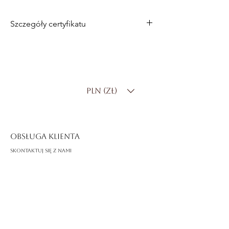
Szczegóły certyfikatu
Materiał
: 14-karatowe białe złoto
Kamień centralny
: Diament
laboratoryjny o masie 2,00 ct
Kształt
: Szmaragdowy
PLN (zł)
Kolor
: E–F
Klarowność
: VVS
Oprawa
: Solitaire z kamieniami
bocznymi
OBSŁUGA KLIENTA
Skontaktuj się z nami
Dostawa i zwroty
FAQ
O ROSSA
Nasza historia